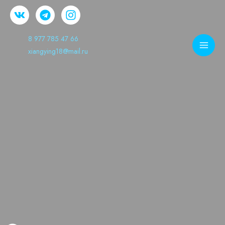
8 977 785 47 66
xiangying18@mail.ru